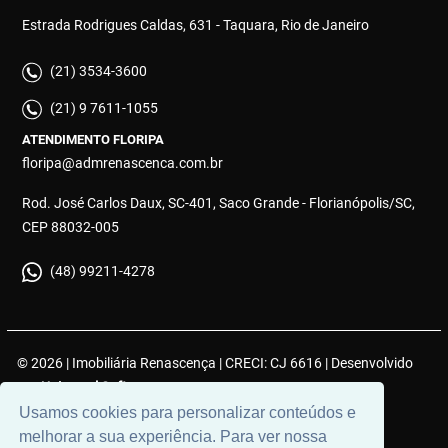
Estrada Rodrigues Caldas, 631 - Taquara, Rio de Janeiro
(21) 3534-3600
(21) 9 7611-1055
ATENDIMENTO FLORIPA
floripa@admrenascenca.com.br
Rod. José Carlos Daux, SC-401, Saco Grande - Florianópolis/SC,
CEP 88032-005
(48) 99211-4278
© 2026 | Imobiliária Renascença | CRECI: CJ 6616 | Desenvolvido
por
Universal Software.
Usamos cookies para personalizar conteúdos e
melhorar a sua experiência. Para ver nossa