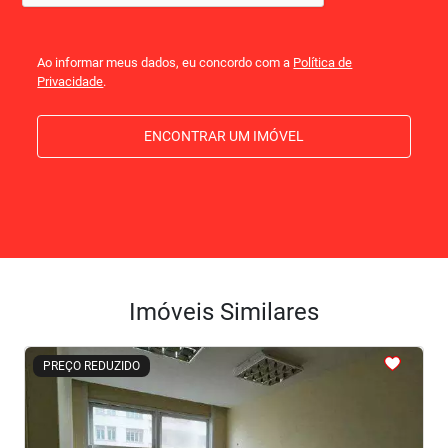
Ao informar meus dados, eu concordo com a
Política de
Privacidade
.
ENCONTRAR UM IMÓVEL
Imóveis Similares
<
<
<
<
<
PREÇO REDUZIDO