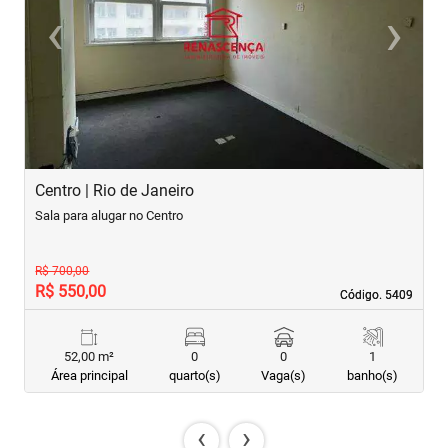
‹
›
Previous
Next
Centro | Rio de Janeiro
C
Sala para alugar no Centro
S
R$ 700,00
R$ 550,00
R
Código. 5409
Código. 5409
52,00 m²
0
0
1
Área principal
quarto(s)
Vaga(s)
banho(s)
‹
›