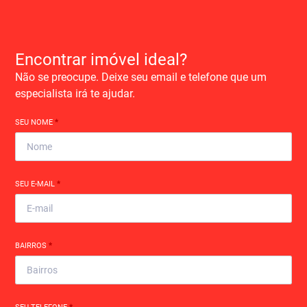
Encontrar imóvel ideal?
Não se preocupe. Deixe seu email e telefone que um
especialista irá te ajudar.
SEU NOME
*
SEU E-MAIL
*
BAIRROS
*