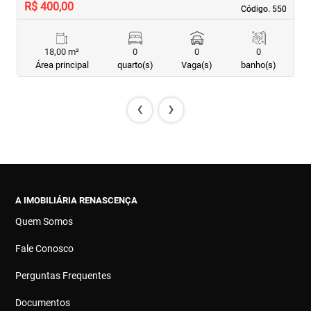
R$ 400,00
R
Código. 550
Código. 550
18,00 m²
0
0
0
Área principal
quarto(s)
Vaga(s)
banho(s)
‹
›
A IMOBILIÁRIA RENASCENÇA
Quem Somos
Fale Conosco
Perguntas Frequentes
Documentos