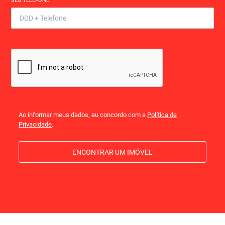
SEU TELEFONE
*
Ao informar meus dados, eu concordo com a
Política de
Privacidade
.
ENCONTRAR UM IMÓVEL