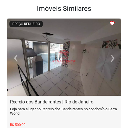
Imóveis Similares
<
<
<
<
<
PREÇO REDUZIDO
‹
›
Previous
Next
Recreio dos Bandeirantes | Rio de Janeiro
M
Loja para alugar no Recreio dos Bandeirantes no condomínio Barra
L
World
R$ 500,00