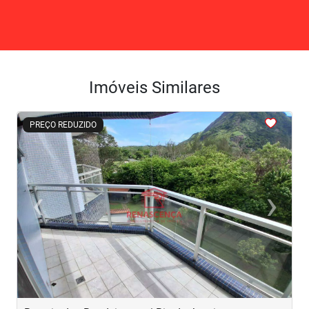
Imóveis Similares
<
<
<
<
<
PREÇO REDUZIDO
‹
›
Previous
Next