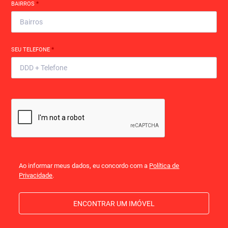
BAIRROS
*
SEU TELEFONE
*
Ao informar meus dados, eu concordo com a
Política de
Privacidade
.
ENCONTRAR UM IMÓVEL