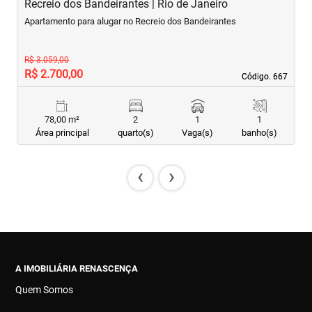
Recreio dos Bandeirantes | Rio de Janeiro
R
Apartamento para alugar no Recreio dos Bandeirantes
A
R$ 3.059,00
R$ 2.700,00
R
Código. 667
Código. 667
78,00 m²
2
1
1
Área principal
quarto(s)
Vaga(s)
banho(s)
‹
›
A IMOBILIÁRIA RENASCENÇA
Quem Somos