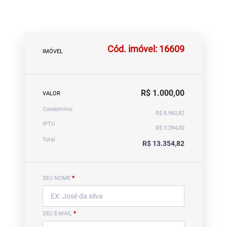
Cód. imóvel: 16609
IMÓVEL
R$ 1.000,00
VALOR
Condomínio
R$ 8.960,82
IPTU
R$ 3.394,00
Total
R$ 13.354,82
SEU NOME
*
SEU E-MAIL
*