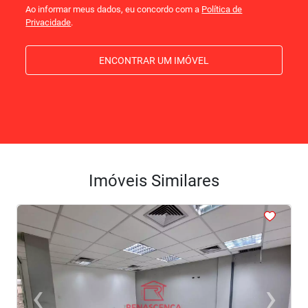
Ao informar meus dados, eu concordo com a
Política de
Privacidade
.
ENCONTRAR UM IMÓVEL
Imóveis Similares
<
<
<
<
<
‹
›
Previous
Next