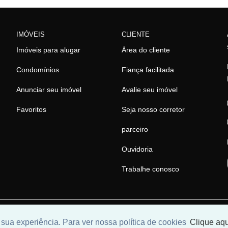
IMÓVEIS
CLIENTE
Imóveis para alugar
Área do cliente
Condomínios
Fiança facilitada
Anunciar seu imóvel
Avalie seu imóvel
Favoritos
Seja nosso corretor
parceiro
Ouvidoria
Trabalhe conosco
olvido por
Universal Software.
sua experiência. Para ver nossa política de cookies
Clique aqu