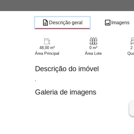
description
image
Descrição geral
Imagens
48,00 m²
0 m²
2 
Área Principal
Área Lote
Qua
Descrição do imóvel
.
Galeria de imagens
ar