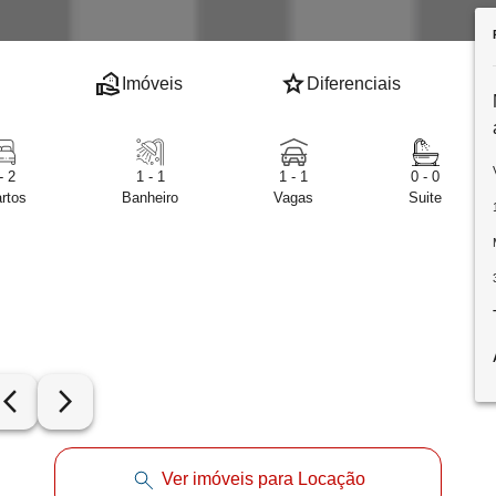
real_estate_agent
star
Imóveis
Diferenciais
- 2
1 - 1
1 - 1
0 - 0
rtos
Banheiro
Vagas
Suite
row_back_ios_new
arrow_forward_ios
Ver imóveis para Locação