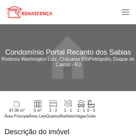
Condomínio Portal Recanto dos Sabias
Rodovia Washington Luiz, Chácaras RioPetrópolis, Duque de
Caxias - RJ
47,00 m²
0 m²
2 - 2
1 - 1
1 - 1
0 - 0
Área Principal
Área Lote
Quartos
Banheiro
Vagas
Suite
Descrição do imóvel