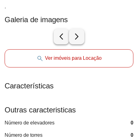
.
Galeria de imagens
arrow_back_ios_new
arrow_forward_ios
Ver imóveis para Locação
Características
Outras caracteristicas
Número de elevadores
0
Número de torres
0