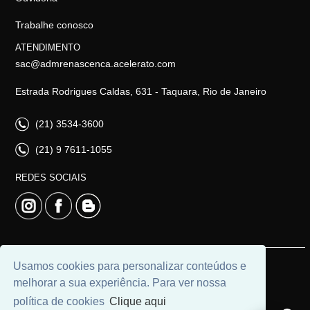
Trabalhe conosco
ATENDIMENTO
sac@admrenascenca.acelerato.com
Estrada Rodrigues Caldas, 631 - Taquara, Rio de Janeiro
(21) 3534-3600
(21) 9 7611-1055
REDES SOCIAIS
Usamos cookies para personalizar conteúdos e
© 2026 | Imobiliária Renascença | CRECI: CJ 6616 |
melhorar a sua experiência. Para ver nossa
Desenvolvido por
Universal Software.
política de cookies
Clique aqui