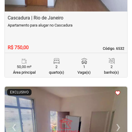
Cascadura | Rio de Janeiro
Apartamento para alugar no Cascadura
R$ 750,00
Código. 6532
Código. 6532
50,00 m²
2
1
2
Área principal
quarto(s)
Vaga(s)
banho(s)
<
<
<
<
EXCLUSIVO
‹
›
Previous
Next