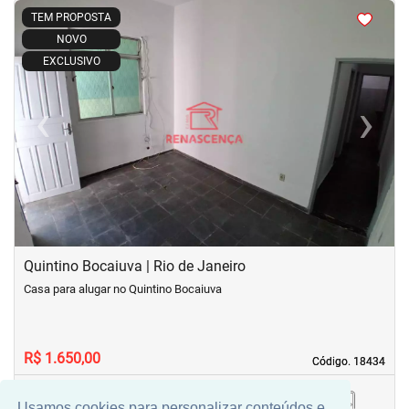
<
<
<
<
TEM PROPOSTA
NOVO
EXCLUSIVO
‹
›
Previous
Next
Quintino Bocaiuva | Rio de Janeiro
Casa para alugar no Quintino Bocaiuva
R$ 1.650,00
Código. 18434
Código. 18434
Usamos cookies para personalizar conteúdos e