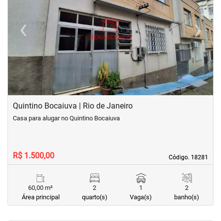
‹
›
Previous
Next
Quintino Bocaiuva | Rio de Janeiro
Casa para alugar no Quintino Bocaiuva
R$ 1.500,00
Código. 18281
Código. 18281
60,00 m²
2
1
2
Área principal
quarto(s)
Vaga(s)
banho(s)