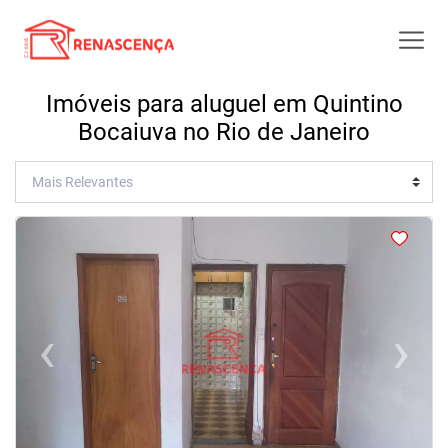
Imóveis para aluguel em Quintino
Bocaiuva no Rio de Janeiro
<
<
<
<
‹
›
Previous
Next