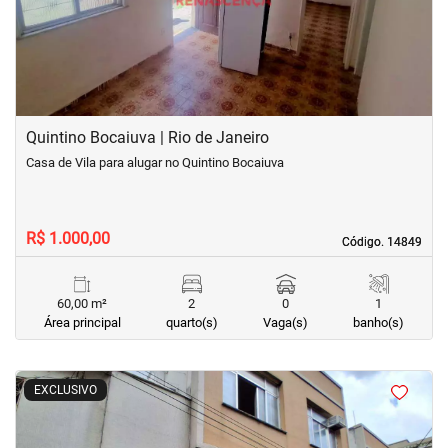
Quintino Bocaiuva | Rio de Janeiro
Casa de Vila para alugar no Quintino Bocaiuva
R$ 1.000,00
Código. 14849
Código. 14849
60,00 m²
2
0
1
Área principal
quarto(s)
Vaga(s)
banho(s)
<
<
<
<
EXCLUSIVO