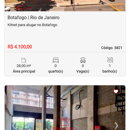
Botafogo | Rio de Janeiro
Kitnet para alugar no Botafogo
R$ 4.100,00
Código. 5821
Código. 5821
28,00 m²
0
0
1
Área principal
quarto(s)
Vaga(s)
banho(s)
<
<
<
<
‹
›
Previous
Next