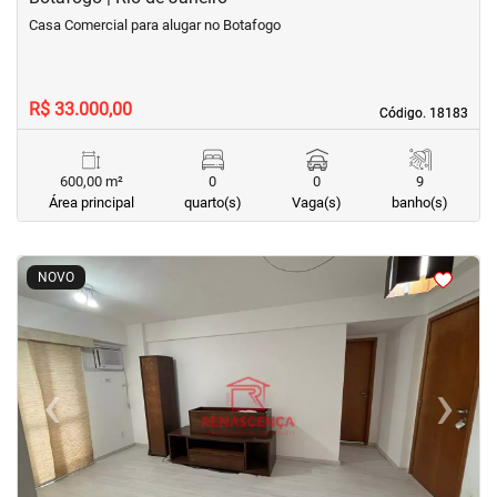
Casa Comercial para alugar no Botafogo
R$ 33.000,00
Código. 18183
Código. 18183
600,00 m²
0
0
9
Área principal
quarto(s)
Vaga(s)
banho(s)
<
<
<
<
NOVO
‹
›
Previous
Next