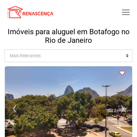
Imóveis para aluguel em Botafogo no
Rio de Janeiro
<
<
<
<
‹
›
Previous
Next