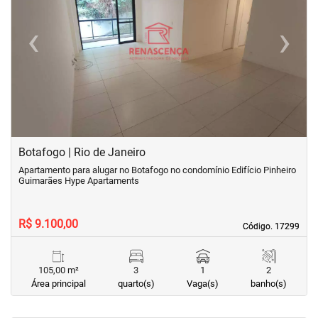
‹
›
Previous
Next
Botafogo | Rio de Janeiro
Apartamento para alugar no Botafogo no condomínio Edifício Pinheiro
Guimarães Hype Apartaments
R$ 9.100,00
Código. 17299
Código. 17299
105,00 m²
3
1
2
Área principal
quarto(s)
Vaga(s)
banho(s)