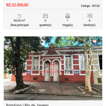
R$ 22.000,00
Código. 18132
Código. 18132
40,00 m²
0
1
6
Área principal
quarto(s)
Vaga(s)
banho(s)
<
<
<
<
‹
›
Previous
Next
Botafogo | Rio de Janeiro