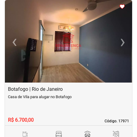
<
<
<
<
‹
›
Previous
Next
Botafogo | Rio de Janeiro
Casa de Vila para alugar no Botafogo
R$ 6.700,00
Código. 17971
Código. 17971