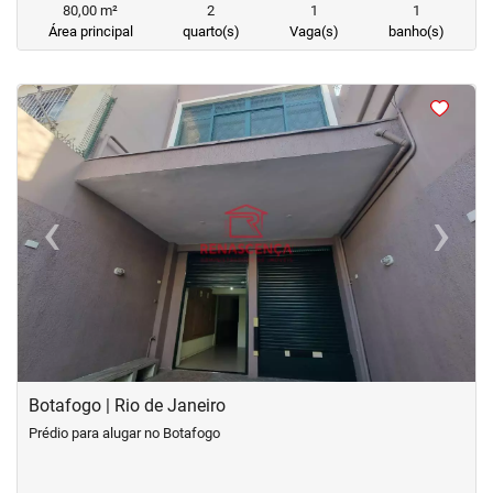
80,00 m²
2
1
1
Área principal
quarto(s)
Vaga(s)
banho(s)
<
<
<
<
‹
›
Previous
Next
Botafogo | Rio de Janeiro
Prédio para alugar no Botafogo