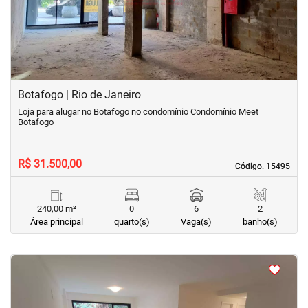
Botafogo | Rio de Janeiro
Loja para alugar no Botafogo no condomínio Condomínio Meet
Botafogo
R$ 31.500,00
Código. 15495
Código. 15495
240,00 m²
0
6
2
Área principal
quarto(s)
Vaga(s)
banho(s)
<
<
<
<