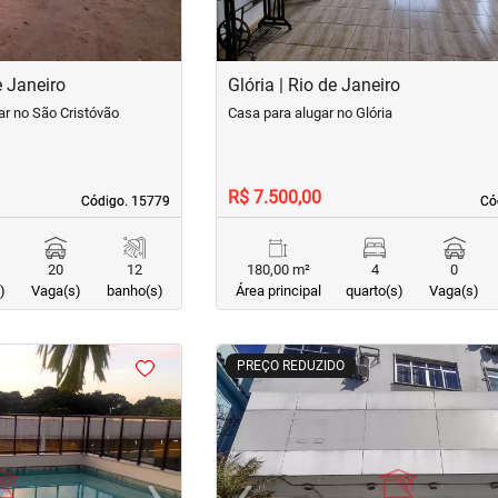
e Janeiro
Glória | Rio de Janeiro
ar no São Cristóvão
Casa para alugar no Glória
R$ 7.500,00
Código. 15779
Código. 15779
Có
Có
20
12
180,00 m²
4
0
)
Vaga(s)
banho(s)
Área principal
quarto(s)
Vaga(s)
<
<
<
<
PREÇO REDUZIDO
›
‹