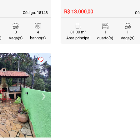
R$ 13.000,00
Código. 18148
Código. 18148
Có
Có
3
4
81,00 m²
1
1
)
Vaga(s)
banho(s)
Área principal
quarto(s)
Vaga(s)
›
Next