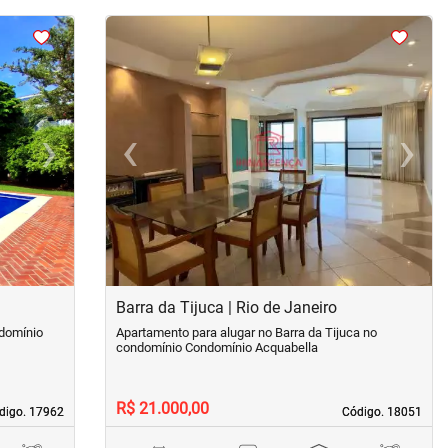
<
<
<
<
›
‹
›
Next
Previous
Next
Barra da Tijuca | Rio de Janeiro
ndomínio
Apartamento para alugar no Barra da Tijuca no
condomínio Condomínio Acquabella
R$ 21.000,00
digo. 17962
digo. 17962
Código. 18051
Código. 18051