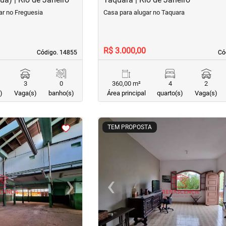
ar no Freguesia
Casa para alugar no Taquara
R$ 3.000,00
Código. 14855
Código. 14855
Có
Có
3
0
360,00 m²
4
2
)
Vaga(s)
banho(s)
Área principal
quarto(s)
Vaga(s)
<
<
<
<
TEM PROPOSTA
›
‹
Next
Previous