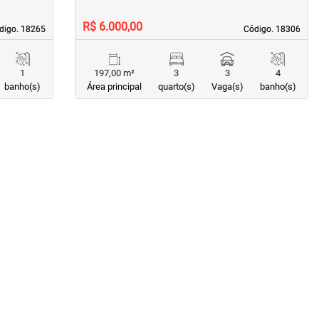
R$ 6.000,00
digo. 18265
digo. 18265
Código. 18306
Código. 18306
1
197,00 m²
3
3
4
banho(s)
Área principal
quarto(s)
Vaga(s)
banho(s)