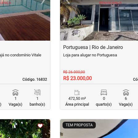
Next
Previous
Portuguesa | Rio de Janeiro
ajá no condomínio Vitale
Loja para alugar no Portuguesa
R$ 26.000,00
R$ 23.000,00
Código. 16832
Código. 16832
Có
Có
1
1
472,50 m²
0
6
)
Vaga(s)
banho(s)
Área principal
quarto(s)
Vaga(s)
<
<
<
<
TEM PROPOSTA