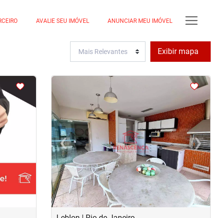
RCEIRO
AVALIE SEU IMÓVEL
ANUNCIAR MEU IMÓVEL
Exibir mapa
<
<
<
<
›
‹
›
Next
Previous
Next
Leblon | Rio de Janeiro