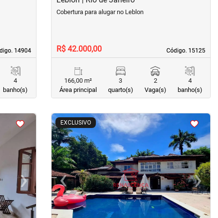
Cobertura para alugar no Leblon
R$ 42.000,00
digo. 14904
digo. 14904
Código. 15125
Código. 15125
4
166,00 m²
3
2
4
banho(s)
Área principal
quarto(s)
Vaga(s)
banho(s)
<
<
<
<
EXCLUSIVO
›
‹
›
Next
Previous
Next