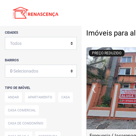
Imóveis para a
CIDADES
<
<
<
<
PREÇO REDUZIDO
BAIRROS
0
Selecionados
‹
TIPO DE IMÒVEL
Previous
ANDAR
APARTAMENTO
CASA
CASA COMERCIAL
CASA DE CONDOMÍNIO
Freguesia (Jacarepagu