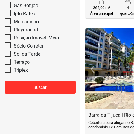
Gás Botijão
365,00 m²
4
Iptu Rateio
Área principal
quarto(s
Mercadinho
Playground
<
<
<
<
Posição Imóvel: Meio
Sócio Corretor
Sol da Tarde
‹
Terraço
Triplex
Previous
Buscar
Barra da Tijuca | Rio 
Cobertura para alugar no Ba
condomínio Le Parc Reside