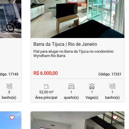
Next
Previous
Next
Barra da Tijuca | Rio de Janeiro
Flat para alugar no Barra da Tijuca no condomínio
Wyndham Rio Barra
R$ 6.000,00
digo. 17145
digo. 17145
Código. 17251
Código. 17251
3
52,00 m²
1
1
1
banho(s)
Área principal
quarto(s)
Vaga(s)
banho(s)
<
<
<
<