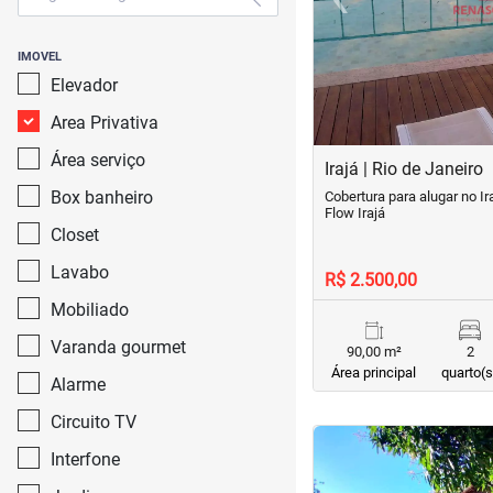
Previous
IMOVEL
Elevador
Area Privativa
Área serviço
Irajá | Rio de Janeiro
Box banheiro
Cobertura para alugar no Ir
Flow Irajá
Closet
Lavabo
R$ 2.500,00
Mobiliado
Varanda gourmet
90,00 m²
2
Área principal
quarto(s
Alarme
Circuito TV
<
<
<
<
Interfone