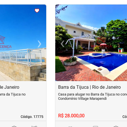
<
<
<
<
›
‹
Next
Previous
de Janeiro
Barra da Tijuca | Rio de Janeiro
rra da Tijuca no
Casa para alugar no Barra da Tijuca no co
Condomínio Village Marapendi
R$ 28.000,00
Código. 17775
Código. 17775
Có
Có