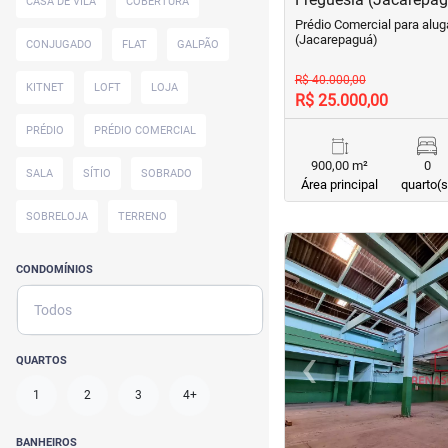
CASA DE VILA
COBERTURA
Prédio Comercial para alug
(Jacarepaguá)
CONJUGADO
FLAT
GALPÃO
R$ 40.000,00
KITNET
LOFT
LOJA
R$ 25.000,00
PRÉDIO
PRÉDIO COMERCIAL
900,00 m²
0
SALA
SÍTIO
SOBRADO
Área principal
quarto(s
SOBRELOJA
TERRENO
<
<
<
<
CONDOMÍNIOS
Todos
‹
QUARTOS
Previous
1
2
3
4+
BANHEIROS