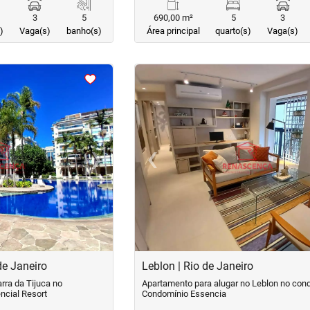
3
5
690,00 m²
5
3
)
Vaga(s)
banho(s)
Área principal
quarto(s)
Vaga(s)
<
<
<
<
›
‹
Next
Previous
de Janeiro
Leblon | Rio de Janeiro
rra da Tijuca no
Apartamento para alugar no Leblon no con
ncial Resort
Condomínio Essencia