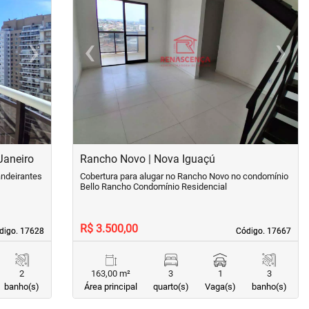
›
‹
›
Next
Previous
Next
Janeiro
Rancho Novo | Nova Iguaçú
andeirantes
Cobertura para alugar no Rancho Novo no condomínio
Bello Rancho Condomínio Residencial
R$ 3.500,00
digo. 17628
digo. 17628
Código. 17667
Código. 17667
2
163,00 m²
3
1
3
banho(s)
Área principal
quarto(s)
Vaga(s)
banho(s)