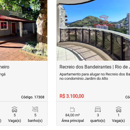
›
‹
Next
Previous
neiro
Recreio dos Bandeirantes | Rio de 
angá
Apartamento para alugar no Recreio dos B
no condomínio Jardim do Alto
R$ 3.100,00
Código. 17308
Código. 17308
Có
Có
5
5
84,00 m²
3
1
)
Vaga(s)
banho(s)
Área principal
quarto(s)
Vaga(s)