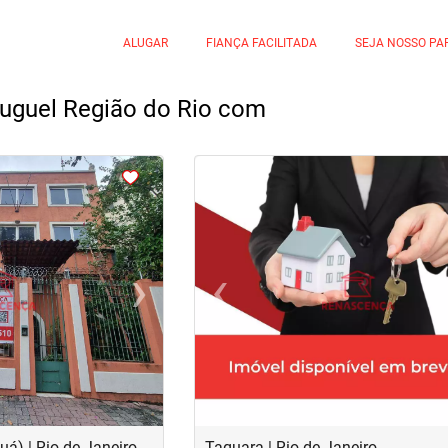
ALUGAR
FIANÇA FACILITADA
SEJA NOSSO PA
luguel Região do Rio com
<
<
<
<
›
‹
Next
Previous
á) | Rio de Janeiro
Taquara | Rio de Janeiro