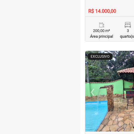
R$ 14.000,00
200,00 m²
3
Área principal
quarto(s
<
<
<
<
EXCLUSIVO
‹
Previous