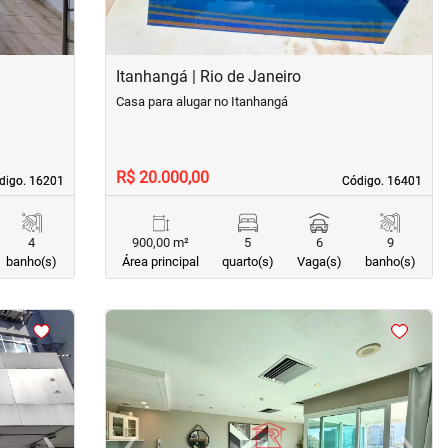
Itanhangá | Rio de Janeiro
Casa para alugar no Itanhangá
R$ 20.000,00
digo. 16201
digo. 16201
Código. 16401
Código. 16401
4
900,00 m²
5
6
9
banho(s)
Área principal
quarto(s)
Vaga(s)
banho(s)
<
<
<
<
›
‹
›