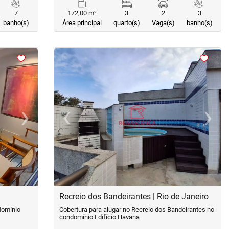
7
172,00 m²
3
2
3
banho(s)
Área principal
quarto(s)
Vaga(s)
banho(s)
<
<
<
<
›
‹
›
Next
Previous
Next
Recreio dos Bandeirantes | Rio de Janeiro
domínio
Cobertura para alugar no Recreio dos Bandeirantes no
condomínio Edifício Havana