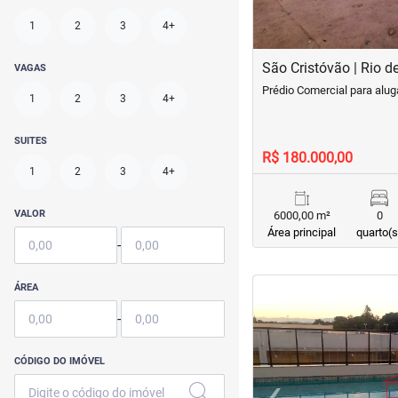
1
2
3
4+
São Cristóvão | Rio d
VAGAS
Prédio Comercial para alug
1
2
3
4+
SUITES
R$ 180.000,00
1
2
3
4+
VALOR
6000,00 m²
0
Área principal
quarto(s
-
<
<
<
<
ÁREA
-
CÓDIGO DO IMÓVEL
‹