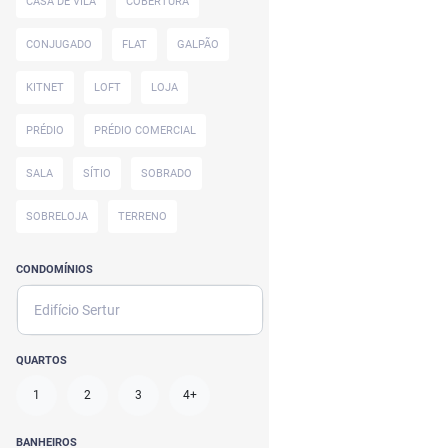
CASA DE VILA
COBERTURA
CONJUGADO
FLAT
GALPÃO
KITNET
LOFT
LOJA
PRÉDIO
PRÉDIO COMERCIAL
SALA
SÍTIO
SOBRADO
SOBRELOJA
TERRENO
CONDOMÍNIOS
Edifício Sertur
QUARTOS
1
2
3
4+
BANHEIROS