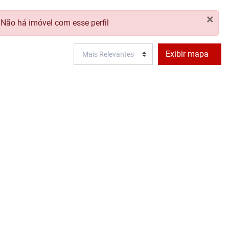
×
Não há imóvel com esse perfil
RCEIRO
AVALIE SEU IMÓVEL
ANUNCIAR MEU IMÓVEL
Exibir mapa