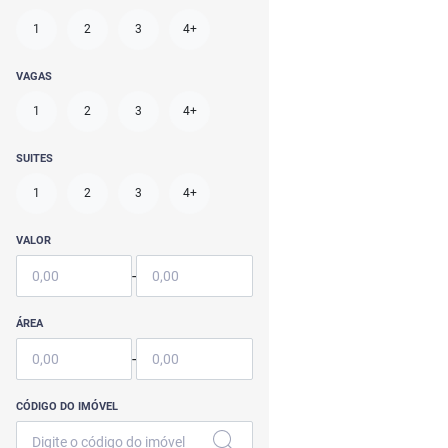
1
2
3
4+
VAGAS
1
2
3
4+
SUITES
1
2
3
4+
VALOR
-
ÁREA
-
CÓDIGO DO IMÓVEL