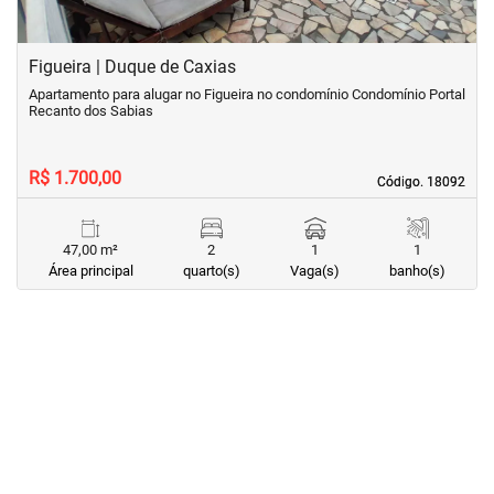
Figueira | Duque de Caxias
Apartamento para alugar no Figueira no condomínio Condomínio Portal
Recanto dos Sabias
R$ 1.700,00
Código. 18092
Código. 18092
47,00 m²
2
1
1
Área principal
quarto(s)
Vaga(s)
banho(s)