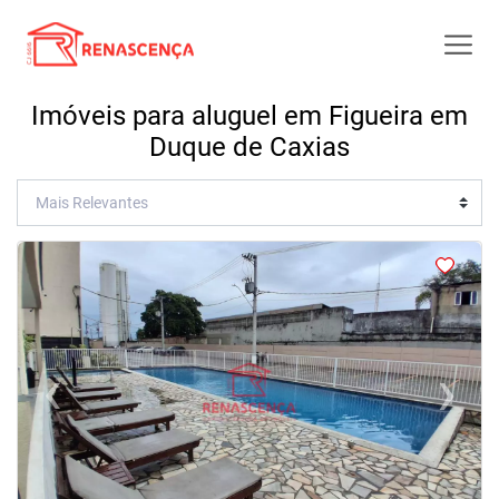
Imóveis para aluguel em Figueira em
Duque de Caxias
<
<
<
<
‹
›
Previous
Next